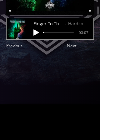
Finger To The NWO
Hardcompany
-03:07
Previous
Next