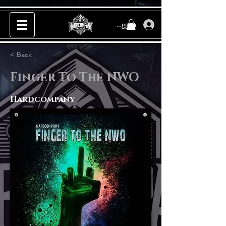
Inloggen
< Back
Finger To The NWO
Hardcompany