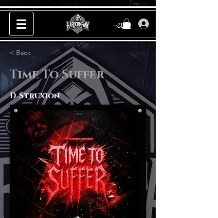
Inloggen
< Back
Time To Suffer
D-Struxion